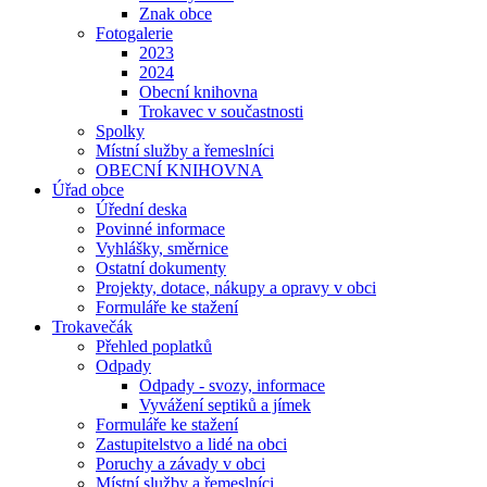
Znak obce
Fotogalerie
2023
2024
Obecní knihovna
Trokavec v součastnosti
Spolky
Místní služby a řemeslníci
OBECNÍ KNIHOVNA
Úřad obce
Úřední deska
Povinné informace
Vyhlášky, směrnice
Ostatní dokumenty
Projekty, dotace, nákupy a opravy v obci
Formuláře ke stažení
Trokavečák
Přehled poplatků
Odpady
Odpady - svozy, informace
Vyvážení septiků a jímek
Formuláře ke stažení
Zastupitelstvo a lidé na obci
Poruchy a závady v obci
Místní služby a řemeslníci