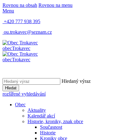
Rovnou na obsah
Rovnou na menu
Menu
+420 777 938 395
ou.trokavec@seznam.cz
obec
Trokavec
obec
Trokavec
Hledaný výraz
Hledat
rozšířené vyhledávání
Obec
Aktuality
Kalendář akcí
Historie, kroniky, znak obce
Současnost
Historie
Kroniky obce