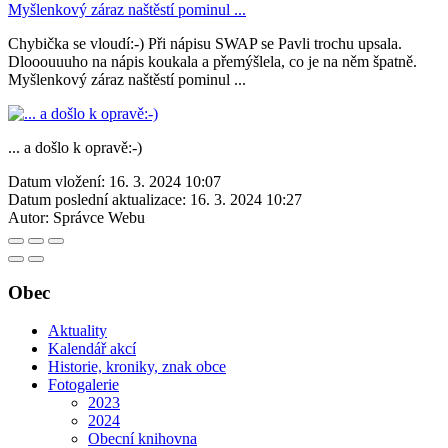
Chybička se vloudí:-) Při nápisu SWAP se Pavli trochu upsala.
Dlooouuuho na nápis koukala a přemýšlela, co je na něm špatně.
Myšlenkový záraz naštěstí pominul ...
... a došlo k opravě:-)
Datum vložení:
16. 3. 2024 10:07
Datum poslední aktualizace:
16. 3. 2024 10:27
Autor:
Správce Webu
Obec
Aktuality
Kalendář akcí
Historie, kroniky, znak obce
Fotogalerie
2023
2024
Obecní knihovna