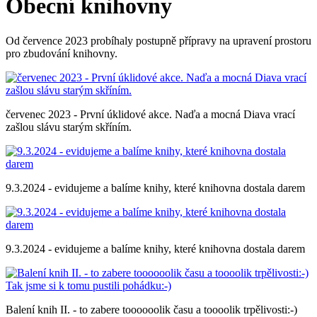
Obecní knihovny
Od července 2023 probíhaly postupně přípravy na upravení prostoru
pro zbudování knihovny.
červenec 2023 - První úklidové akce. Naďa a mocná Diava vrací
zašlou slávu starým skříním.
9.3.2024 - evidujeme a balíme knihy, které knihovna dostala darem
9.3.2024 - evidujeme a balíme knihy, které knihovna dostala darem
Balení knih II. - to zabere toooooolik času a toooolik trpělivosti:-)