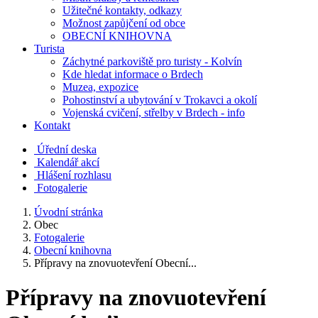
Užitečné kontakty, odkazy
Možnost zapůjčení od obce
OBECNÍ KNIHOVNA
Turista
Záchytné parkoviště pro turisty - Kolvín
Kde hledat informace o Brdech
Muzea, expozice
Pohostinství a ubytování v Trokavci a okolí
Vojenská cvičení, střelby v Brdech - info
Kontakt
Úřední deska
Kalendář akcí
Hlášení rozhlasu
Fotogalerie
Úvodní stránka
Obec
Fotogalerie
Obecní knihovna
Přípravy na znovuotevření Obecní...
Přípravy na znovuotevření