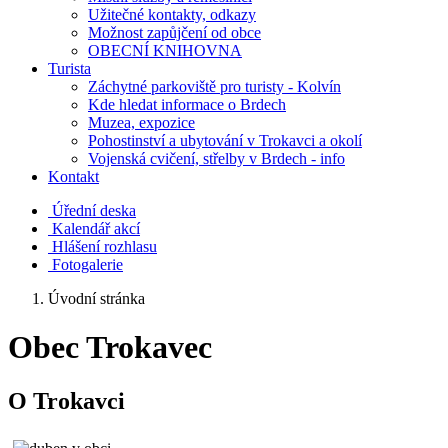
Užitečné kontakty, odkazy
Možnost zapůjčení od obce
OBECNÍ KNIHOVNA
Turista
Záchytné parkoviště pro turisty - Kolvín
Kde hledat informace o Brdech
Muzea, expozice
Pohostinství a ubytování v Trokavci a okolí
Vojenská cvičení, střelby v Brdech - info
Kontakt
Úřední deska
Kalendář akcí
Hlášení rozhlasu
Fotogalerie
Úvodní stránka
Obec Trokavec
O Trokavci