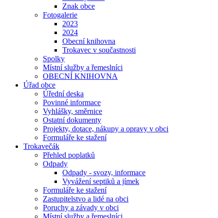
Znak obce
Fotogalerie
2023
2024
Obecní knihovna
Trokavec v součastnosti
Spolky
Místní služby a řemeslníci
OBECNÍ KNIHOVNA
Úřad obce
Úřední deska
Povinné informace
Vyhlášky, směrnice
Ostatní dokumenty
Projekty, dotace, nákupy a opravy v obci
Formuláře ke stažení
Trokavečák
Přehled poplatků
Odpady
Odpady - svozy, informace
Vyvážení septiků a jímek
Formuláře ke stažení
Zastupitelstvo a lidé na obci
Poruchy a závady v obci
Místní služby a řemeslníci