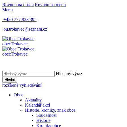
Rovnou na obsah
Rovnou na menu
Menu
+420 777 938 395
ou.trokavec@seznam.cz
obec
Trokavec
obec
Trokavec
Hledaný výraz
Hledat
rozšířené vyhledávání
Obec
Aktuality
Kalendář akcí
Historie, kroniky, znak obce
Současnost
Historie
Kroniky obce