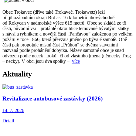
Obec Trokavec (dříve také Trokaveč, Trokawetz) leží
při jihozápadním okraji Brd asi 16 kilometrů jihovýchodně
od Rokycan v nadmořské výšce 615 metrů. Obec se skládá ze tří
části, původní vsi – protáhlé okrouhlice lemované bývalými statky
s návsí a rybníkem a novější částí „Pančavou“ založenou po velkém
požáru v roce 1866, která převzala jméno po bývalé samotě. Obě
části pak propojuje místní část „Průhon“ se dvěma staveními
nazvaná podle prohánění dobytka. Název samotné obce je snad
odvozen podle necek „troků“ či od vlastního jména (německy Trog
– necky). V obci jsou dva spolky –
více
Aktuality
Revitalizace autobusové zastávky (2026)
14. 7.
2026
Detail