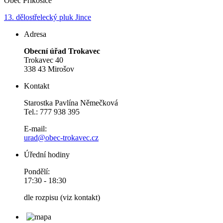
Obec Příkosice
13. dělostřelecký pluk Jince
Adresa
Obecní úřad Trokavec
Trokavec 40
338 43 Mirošov
Kontakt
Starostka Pavlína Němečková
Tel.: 777 938 395
E-mail:
urad@obec-trokavec.cz
Úřední hodiny
Pondělí:
17:30 - 18:30
dle rozpisu (viz kontakt)