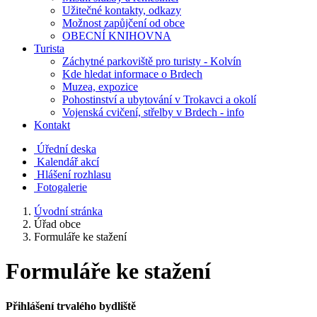
Užitečné kontakty, odkazy
Možnost zapůjčení od obce
OBECNÍ KNIHOVNA
Turista
Záchytné parkoviště pro turisty - Kolvín
Kde hledat informace o Brdech
Muzea, expozice
Pohostinství a ubytování v Trokavci a okolí
Vojenská cvičení, střelby v Brdech - info
Kontakt
Úřední deska
Kalendář akcí
Hlášení rozhlasu
Fotogalerie
Úvodní stránka
Úřad obce
Formuláře ke stažení
Formuláře ke stažení
Přihlášení trvalého bydliště