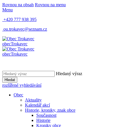
Rovnou na obsah
Rovnou na menu
Menu
+420 777 938 395
ou.trokavec@seznam.cz
obec
Trokavec
obec
Trokavec
Hledaný výraz
Hledat
rozšířené vyhledávání
Obec
Aktuality
Kalendář akcí
Historie, kroniky, znak obce
Současnost
Historie
Kroniky obce