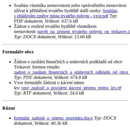
Souhlas vlastníka nemovistosti nebo oprávněného nemovitost
užívat k přihlášení trvalého bydliště další osoby:
Souhlas
s ohlášením změny místa trvalého pobytu - vzor.pdf
Typ:
PDF dokument, Velikost: 437.6 kB
Žádost o zrušení trvalého bydliště vlastníkem
nemovitosti:
navrh_na_zruseni_trvaleho_pobytu_ou_trokavec.
Typ: DOCX dokument, Velikost: 13.66 kB
Formuláře obce
Žádost o zasílání finančních a smluvních podkladů od obce
Trokavec formou emailu:
zadost_o_zasilani_financnich_a_smluvnich_odkladu_od_obce
Typ: PDF dokument, Velikost: 674.8 kB
Vzor formuláře žádosti o kácení mimo
les:
vzor_zadosti_o_povoleni_kaceni_stromu_mimo_les.rtf
Typ: RTF dokument, Velikost: 54.6 kB
Různé
formular_zadosti_o_smenu_pozemku.docx
Typ: DOCX
dokument, Velikost: 40.36 kB