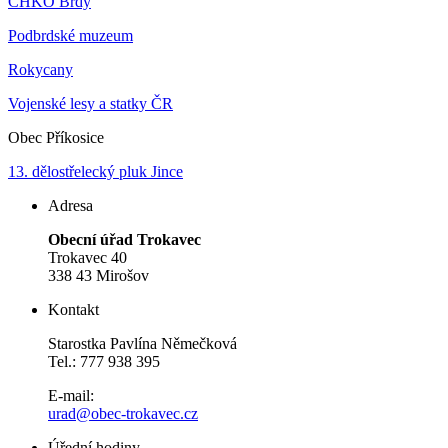
CHKO Brdy
Podbrdské muzeum
Rokycany
Vojenské lesy a statky ČR
Obec Příkosice
13. dělostřelecký pluk Jince
Adresa
Obecní úřad Trokavec
Trokavec 40
338 43 Mirošov
Kontakt
Starostka Pavlína Němečková
Tel.: 777 938 395
E-mail:
urad@obec-trokavec.cz
Úřední hodiny