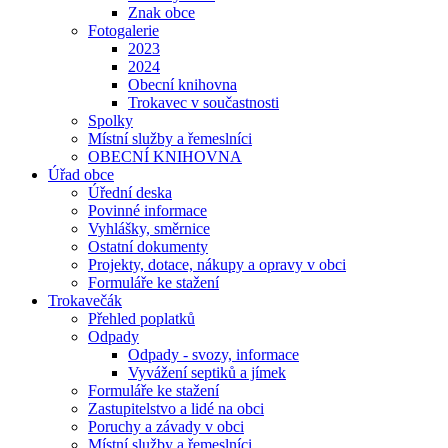
Znak obce
Fotogalerie
2023
2024
Obecní knihovna
Trokavec v součastnosti
Spolky
Místní služby a řemeslníci
OBECNÍ KNIHOVNA
Úřad obce
Úřední deska
Povinné informace
Vyhlášky, směrnice
Ostatní dokumenty
Projekty, dotace, nákupy a opravy v obci
Formuláře ke stažení
Trokavečák
Přehled poplatků
Odpady
Odpady - svozy, informace
Vyvážení septiků a jímek
Formuláře ke stažení
Zastupitelstvo a lidé na obci
Poruchy a závady v obci
Místní služby a řemeslníci