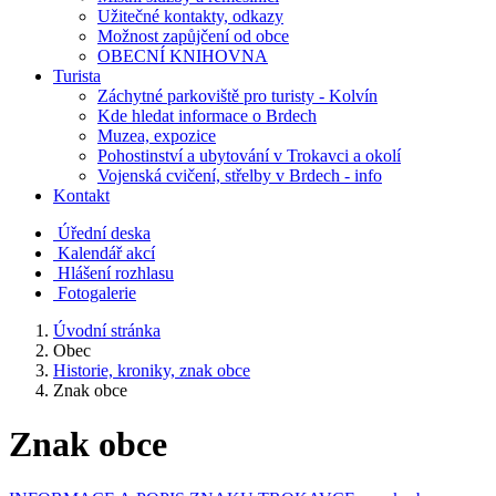
Užitečné kontakty, odkazy
Možnost zapůjčení od obce
OBECNÍ KNIHOVNA
Turista
Záchytné parkoviště pro turisty - Kolvín
Kde hledat informace o Brdech
Muzea, expozice
Pohostinství a ubytování v Trokavci a okolí
Vojenská cvičení, střelby v Brdech - info
Kontakt
Úřední deska
Kalendář akcí
Hlášení rozhlasu
Fotogalerie
Úvodní stránka
Obec
Historie, kroniky, znak obce
Znak obce
Znak obce