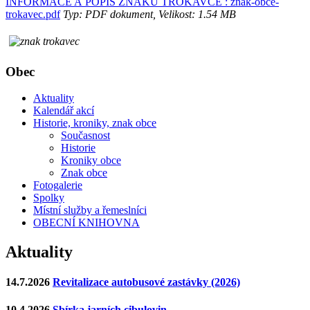
INFORMACE A POPIS ZNAKU TROKAVCE : znak-obce-
trokavec.pdf
Typ: PDF dokument, Velikost: 1.54 MB
Obec
Aktuality
Kalendář akcí
Historie, kroniky, znak obce
Současnost
Historie
Kroniky obce
Znak obce
Fotogalerie
Spolky
Místní služby a řemeslníci
OBECNÍ KNIHOVNA
Aktuality
14.7.2026
Revitalizace autobusové zastávky (2026)
10.4.2026
Sbírka jarních cibulovin