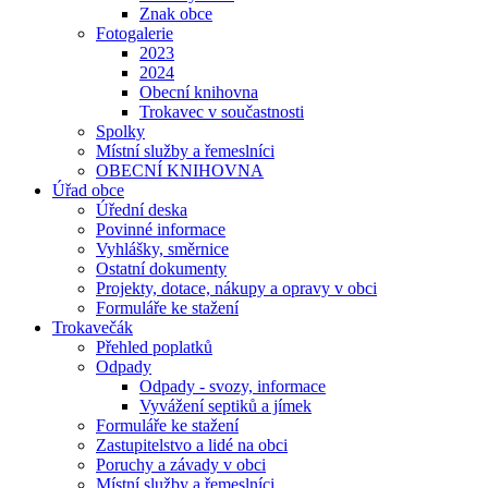
Znak obce
Fotogalerie
2023
2024
Obecní knihovna
Trokavec v součastnosti
Spolky
Místní služby a řemeslníci
OBECNÍ KNIHOVNA
Úřad obce
Úřední deska
Povinné informace
Vyhlášky, směrnice
Ostatní dokumenty
Projekty, dotace, nákupy a opravy v obci
Formuláře ke stažení
Trokavečák
Přehled poplatků
Odpady
Odpady - svozy, informace
Vyvážení septiků a jímek
Formuláře ke stažení
Zastupitelstvo a lidé na obci
Poruchy a závady v obci
Místní služby a řemeslníci