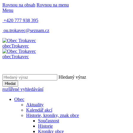
Rovnou na obsah
Rovnou na menu
Menu
+420 777 938 395
ou.trokavec@seznam.cz
obec
Trokavec
obec
Trokavec
Hledaný výraz
Hledat
rozšířené vyhledávání
Obec
Aktuality
Kalendář akcí
Historie, kroniky, znak obce
Současnost
Historie
Kroniky obce