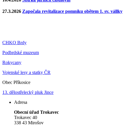
27.3.2026
Započala revitalizace pomníku obětem 1. sv. vállky
CHKO Brdy
Podbrdské muzeum
Rokycany
Vojenské lesy a statky ČR
Obec Příkosice
13. dělostřelecký pluk Jince
Adresa
Obecní úřad Trokavec
Trokavec 40
338 43 Mirošov