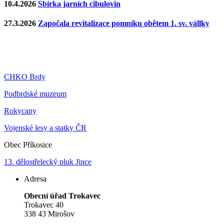
10.4.2026
Sbírka jarních cibulovin
27.3.2026
Započala revitalizace pomníku obětem 1. sv. vállky
CHKO Brdy
Podbrdské muzeum
Rokycany
Vojenské lesy a statky ČR
Obec Příkosice
13. dělostřelecký pluk Jince
Adresa
Obecní úřad Trokavec
Trokavec 40
338 43 Mirošov