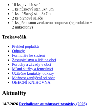
18 ks pivních setů
1 ks nůžkový stan 3x4,5m
1 ks nůžkový stan 3x7m
2 ks plynové sálače
1 ks přenosnou zvukovou soupravu (reproduktor +
2 mikrofony)
Trokavečák
Přehled poplatků
Odpady
Formuláře ke stažení
Zastupitelstvo a lidé na obci
Poruchy a závady v obci
Místní služby a řemeslníci
Užitečné kontakty, odkazy
Možnost zapůjčení od obce
OBECNÍ KNIHOVNA
Aktuality
14.7.2026
Revitalizace autobusové zastávky (2026)