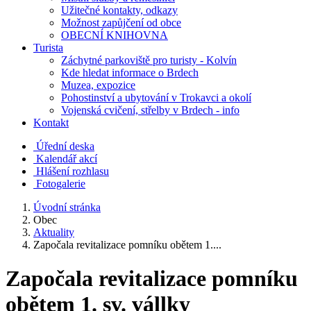
Užitečné kontakty, odkazy
Možnost zapůjčení od obce
OBECNÍ KNIHOVNA
Turista
Záchytné parkoviště pro turisty - Kolvín
Kde hledat informace o Brdech
Muzea, expozice
Pohostinství a ubytování v Trokavci a okolí
Vojenská cvičení, střelby v Brdech - info
Kontakt
Úřední deska
Kalendář akcí
Hlášení rozhlasu
Fotogalerie
Úvodní stránka
Obec
Aktuality
Započala revitalizace pomníku obětem 1....
Započala revitalizace pomníku
obětem 1. sv. vállky