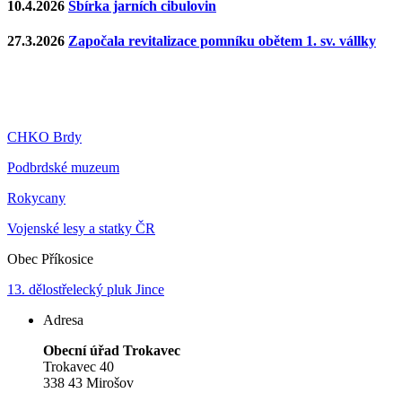
10.4.2026
Sbírka jarních cibulovin
27.3.2026
Započala revitalizace pomníku obětem 1. sv. vállky
CHKO Brdy
Podbrdské muzeum
Rokycany
Vojenské lesy a statky ČR
Obec Příkosice
13. dělostřelecký pluk Jince
Adresa
Obecní úřad Trokavec
Trokavec 40
338 43 Mirošov