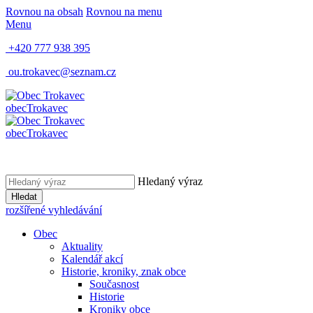
Rovnou na obsah
Rovnou na menu
Menu
+420 777 938 395
ou.trokavec@seznam.cz
obec
Trokavec
obec
Trokavec
Hledaný výraz
Hledat
rozšířené vyhledávání
Obec
Aktuality
Kalendář akcí
Historie, kroniky, znak obce
Současnost
Historie
Kroniky obce