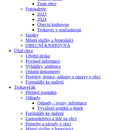
Znak obce
Fotogalerie
2023
2024
Obecní knihovna
Trokavec v součastnosti
Spolky
Místní služby a řemeslníci
OBECNÍ KNIHOVNA
Úřad obce
Úřední deska
Povinné informace
Vyhlášky, směrnice
Ostatní dokumenty
Projekty, dotace, nákupy a opravy v obci
Formuláře ke stažení
Trokavečák
Přehled poplatků
Odpady
Odpady - svozy, informace
Vyvážení septiků a jímek
Formuláře ke stažení
Zastupitelstvo a lidé na obci
Poruchy a závady v obci
Místní služby a řemeslníci