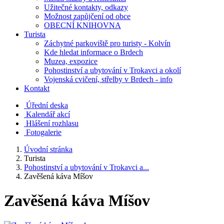
Užitečné kontakty, odkazy
Možnost zapůjčení od obce
OBECNÍ KNIHOVNA
Turista
Záchytné parkoviště pro turisty - Kolvín
Kde hledat informace o Brdech
Muzea, expozice
Pohostinství a ubytování v Trokavci a okolí
Vojenská cvičení, střelby v Brdech - info
Kontakt
Úřední deska
Kalendář akcí
Hlášení rozhlasu
Fotogalerie
Úvodní stránka
Turista
Pohostinství a ubytování v Trokavci a...
Zavěšená káva Míšov
Zavěšená káva Míšov