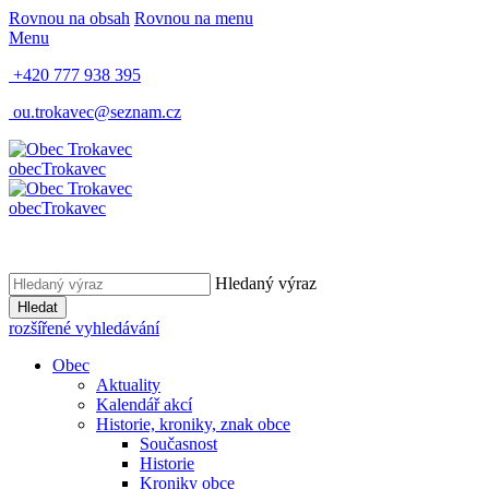
Rovnou na obsah
Rovnou na menu
Menu
+420 777 938 395
ou.trokavec@seznam.cz
obec
Trokavec
obec
Trokavec
Hledaný výraz
Hledat
rozšířené vyhledávání
Obec
Aktuality
Kalendář akcí
Historie, kroniky, znak obce
Současnost
Historie
Kroniky obce