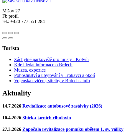
Míšov 27
Fb profil
tel.: +420 777 551 284
Turista
Záchytné parkoviště pro turisty - Kolvín
Kde hledat informace o Brdech
Muzea, expozice
Pohostinství a ubytování v Trokavci a okolí
Vojenská cvičení, střelby v Brdech - info
Aktuality
14.7.2026
Revitalizace autobusové zastávky (2026)
10.4.2026
Sbírka jarních cibulovin
27.3.2026
Započala revitalizace pomníku obětem 1. sv. vállky