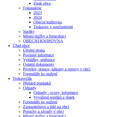
Znak obce
Fotogalerie
2023
2024
Obecní knihovna
Trokavec v součastnosti
Spolky
Místní služby a řemeslníci
OBECNÍ KNIHOVNA
Úřad obce
Úřední deska
Povinné informace
Vyhlášky, směrnice
Ostatní dokumenty
Projekty, dotace, nákupy a opravy v obci
Formuláře ke stažení
Trokavečák
Přehled poplatků
Odpady
Odpady - svozy, informace
Vyvážení septiků a jímek
Formuláře ke stažení
Zastupitelstvo a lidé na obci
Poruchy a závady v obci
Místní služby a řemeslníci